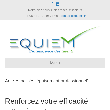
F
L
a
i
c
n
Retrouvez-nous sur les réseaux sociaux
e
k
Tel: 06 81 32 29 96 / Email:
contact@equiem.fr
b
e
o
d
o
i
k
n
Menu
Articles balisés ‘épuisement professionnel’
Renforcez votre efficacité