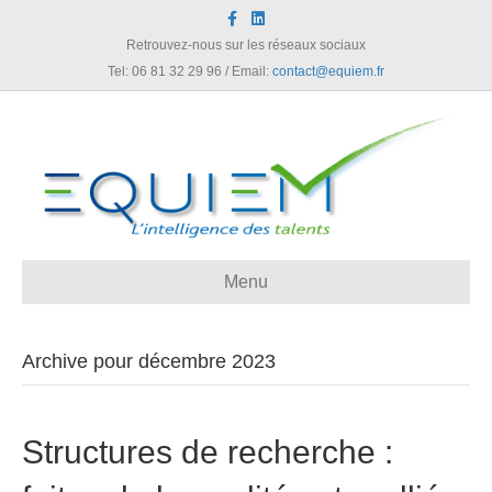
F
L
a
i
c
n
Retrouvez-nous sur les réseaux sociaux
e
k
Tel: 06 81 32 29 96 / Email:
contact@equiem.fr
b
e
o
d
o
i
k
n
Menu
Archive pour décembre 2023
Structures de recherche :