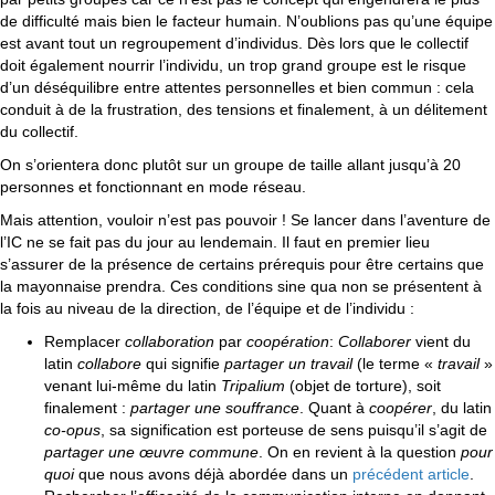
de difficulté mais bien le facteur humain. N’oublions pas qu’une équipe
est avant tout un regroupement d’individus. Dès lors que le collectif
doit également nourrir l’individu, un trop grand groupe est le risque
d’un déséquilibre entre attentes personnelles et bien commun : cela
conduit à de la frustration, des tensions et finalement, à un délitement
du collectif.
On s’orientera donc plutôt sur un groupe de taille allant jusqu’à 20
personnes et fonctionnant en mode réseau.
Mais attention, vouloir n’est pas pouvoir ! Se lancer dans l’aventure de
l’IC ne se fait pas du jour au lendemain. Il faut en premier lieu
s’assurer de la présence de certains prérequis pour être certains que
la mayonnaise prendra. Ces conditions sine qua non se présentent à
la fois au niveau de la direction, de l’équipe et de l’individu :
Remplacer
collaboration
par
coopération
:
Collaborer
vient du
latin
collabore
qui signifie
partager un travail
(le terme «
travail
»
venant lui-même du latin
Tripalium
(objet de torture), soit
finalement :
partager une souffrance
. Quant à
coopérer
, du latin
co-opus
, sa signification est porteuse de sens puisqu’il s’agit de
partager une œuvre commune
. On en revient à la question
pour
quoi
que nous avons déjà abordée dans un
précédent article
.