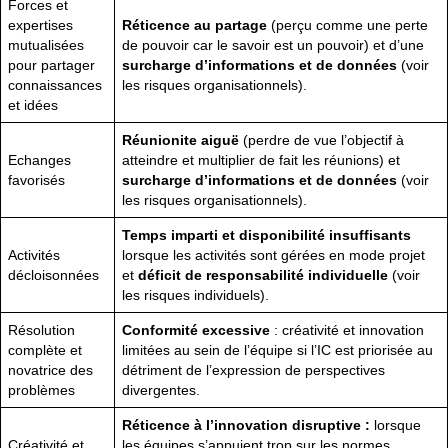
Forces et
expertises
Réticence au partage
(perçu comme une perte
mutualisées
de pouvoir car le savoir est un pouvoir) et d’une
pour partager
surcharge d’informations et de données
(voir
connaissances
les risques organisationnels).
et idées
Réunionite aiguë
(perdre de vue l’objectif à
Echanges
atteindre et multiplier de fait les réunions) et
favorisés
surcharge d’informations et de données
(voir
les risques organisationnels).
Temps imparti et disponibilité insuffisants
Activités
lorsque les activités sont gérées en mode projet
décloisonnées
et
déficit de responsabilité individuelle
(voir
les risques individuels).
Résolution
Conformité excessive
: créativité et innovation
complète et
limitées au sein de l’équipe si l’IC est priorisée au
novatrice des
détriment de l’expression de perspectives
problèmes
divergentes.
Réticence à l’innovation disruptive :
lorsque
Créativité et
les équipes s’appuient trop sur les normes