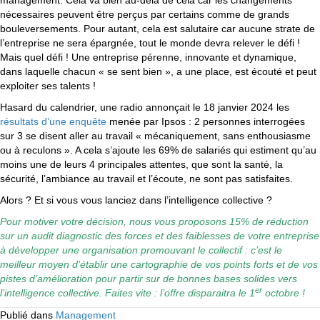
management. Cela va bien au-delà de cela car les changements
nécessaires peuvent être perçus par certains comme de grands
bouleversements. Pour autant, cela est salutaire car aucune strate de
l’entreprise ne sera épargnée, tout le monde devra relever le défi !
Mais quel défi ! Une entreprise pérenne, innovante et dynamique,
dans laquelle chacun « se sent bien », a une place, est écouté et peut
exploiter ses talents !
Hasard du calendrier, une radio annonçait le 18 janvier 2024 les
résultats d’une enquête
menée par Ipsos : 2 personnes interrogées
sur 3 se disent aller au travail « mécaniquement, sans enthousiasme
ou à reculons ». A cela s’ajoute les 69% de salariés qui estiment qu’au
moins une de leurs 4 principales attentes, que sont la santé, la
sécurité, l’ambiance au travail et l’écoute, ne sont pas satisfaites.
Alors ? Et si vous vous lanciez dans l’intelligence collective ?
Pour motiver votre décision, nous vous proposons 15% de réduction
sur un audit diagnostic des forces et des faiblesses de votre entreprise
à développer une organisation promouvant le collectif : c’est le
meilleur moyen d’établir une cartographie de vos points forts et de vos
pistes d’amélioration pour partir sur de bonnes bases solides vers
er
l’intelligence collective. Faites vite : l’offre disparaitra le 1
octobre !
Publié dans
Management