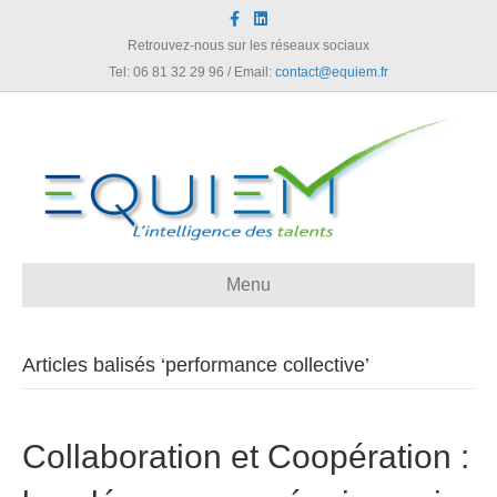
F
L
a
i
c
n
Retrouvez-nous sur les réseaux sociaux
e
k
Tel: 06 81 32 29 96 / Email:
contact@equiem.fr
b
e
o
d
o
i
k
n
Menu
Articles balisés ‘performance collective’
Collaboration et Coopération :